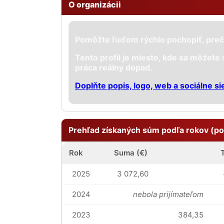
O organizácii
Pomôžte ľuďom rýchlo pochopiť, preč
Tento profil je miesto, kde sa môžete
práca reálny dopad.
Doplňte popis, logo, web a sociálne si
Prehľad získaných súm podľa rokov (po
Rok
Suma (€)
2025
3 072,60
2024
nebola prijímateľom
2023
384,35