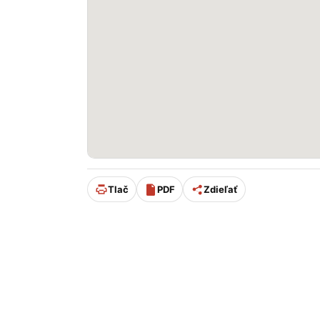
Tlač
PDF
Zdieľať
Úpravu stránky od 11/2025 podporuje: