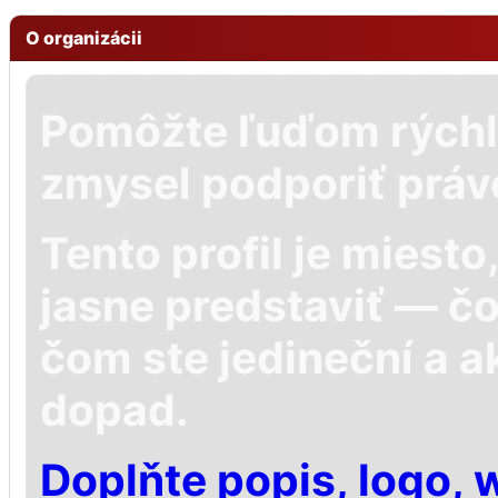
O organizácii
Pomôžte ľuďom rýchl
zmysel podporiť práv
Tento profil je miest
jasne predstaviť — č
čom ste jedineční a a
dopad.
Doplňte popis, logo, 