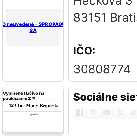
Hečkova 3
83151 Brati
GO neuvedené - SPROPAGUJTE
SA
IČO:
30808774
Vyplnené tlačivo na
Sociálne sie
poukázanie 2 %