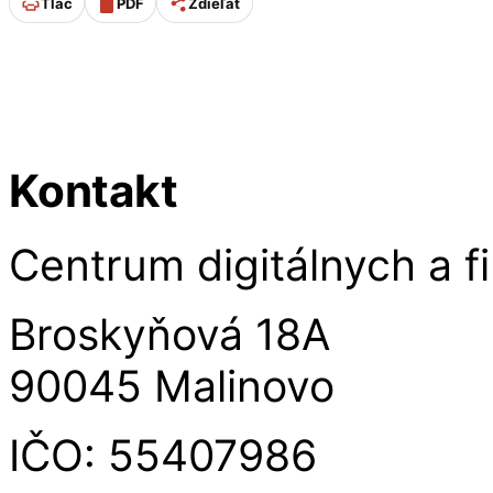
Tlač
PDF
Zdieľať
Úpravu stránky od 11/2025 p
Kontakt
Centrum digitálnych a fi
Broskyňová 18A
90045 Malinovo
IČO: 55407986