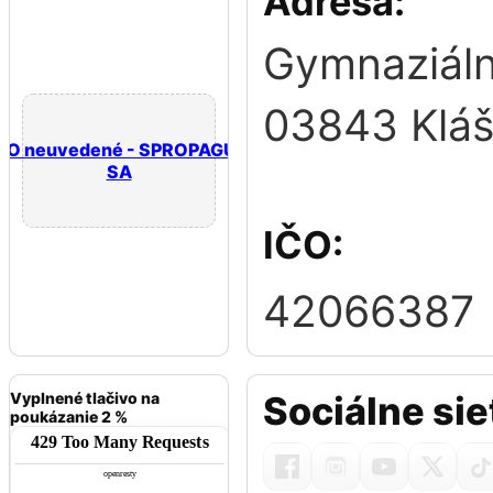
Adresa:
Gymnaziáln
03843 Kláš
GO neuvedené - SPROPAGUJTE
SA
IČO:
42066387
Vyplnené tlačivo na
Sociálne sie
poukázanie 2 %