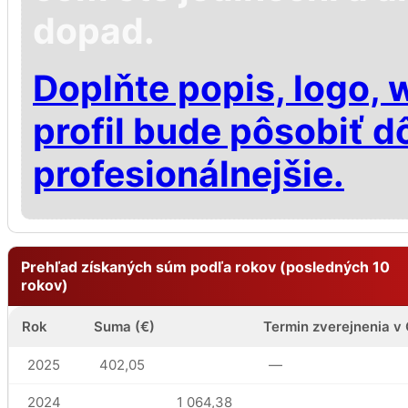
dopad.
Doplňte popis, logo, 
profil bude pôsobiť d
profesionálnejšie.
Prehľad získaných súm podľa rokov (posledných 10
rokov)
Rok
Suma (€)
Termin zverejnenia v
2025
402,05
—
2024
1 064,38