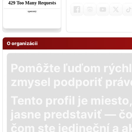
O organizácii
Pomôžte ľuďom rýchl
zmysel podporiť práv
Tento profil je miest
jasne predstaviť — č
čom ste jedineční a a