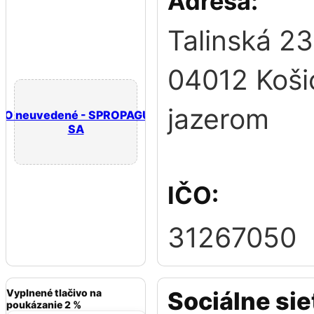
Adresa:
Talinská 2
04012 Koši
jazerom
GO neuvedené - SPROPAGUJTE
SA
IČO:
31267050
Vyplnené tlačivo na
Sociálne sie
poukázanie 2 %