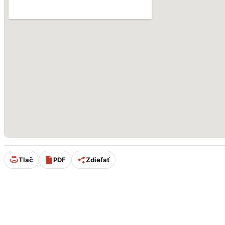
Tlač
PDF
Zdieľať
Úpravu stránky od 11/2025 p