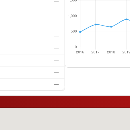
—
—
—
—
—
—
—
—