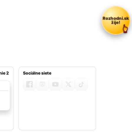
Rozhodni.sk
žije!
nie 2
Sociálne siete