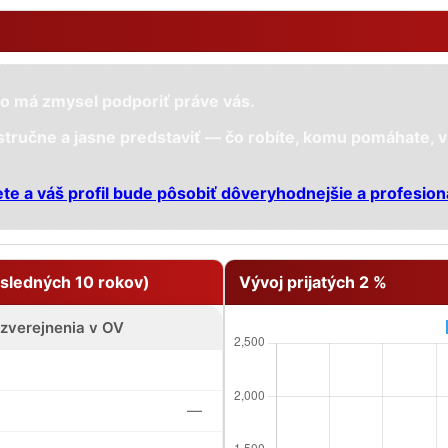
o má zmysel podporiť práve vás.
 stručne a jasne predstaviť — čo robíte, komu pomáhate, v
ete a váš profil bude pôsobiť dôveryhodnejšie a profesion
sledných 10 rokov)
Vývoj prijatých 2 %
 zverejnenia v OV
—