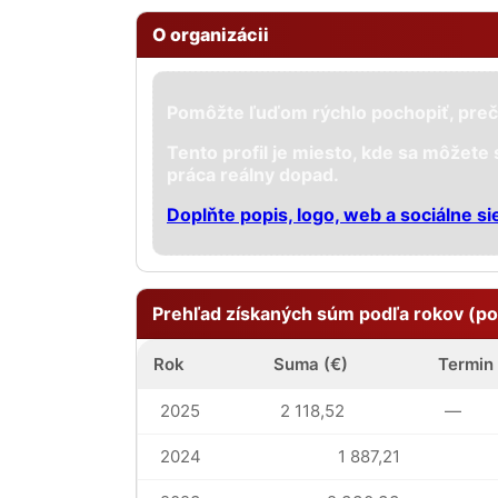
O organizácii
Pomôžte ľuďom rýchlo pochopiť, preč
Tento profil je miesto, kde sa môžete
práca reálny dopad.
Doplňte popis, logo, web a sociálne si
Prehľad získaných súm podľa rokov (po
Rok
Suma (€)
Termin
2025
2 118,52
—
2024
1 887,21