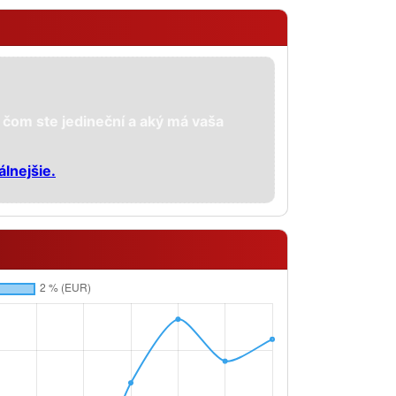
 čom ste jedineční a aký má vaša
álnejšie.