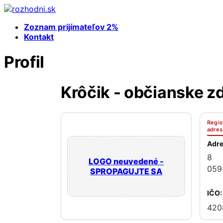
Zoznam prijímateľov 2%
Kontakt
Profil
Krôčik - občianske z
Regis
adres
Adre
8
LOGO neuvedené -
059
SPROPAGUJTE SA
IČO:
420