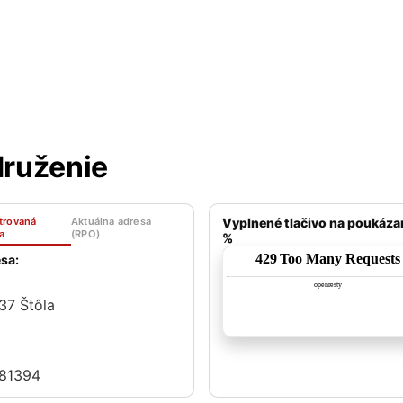
druženie
trovaná
Aktuálna adresa
Vyplnené tlačivo na poukáza
a
(RPO)
%
sa:
37 Štôla
81394