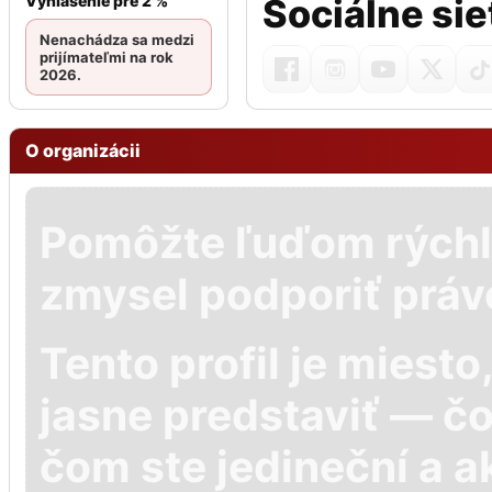
Vyhlásenie pre 2 %
Sociálne sie
Nenachádza sa medzi
prijímateľmi na rok
2026.
O organizácii
Pomôžte ľuďom rýchl
zmysel podporiť práv
Tento profil je miest
jasne predstaviť — č
čom ste jedineční a a