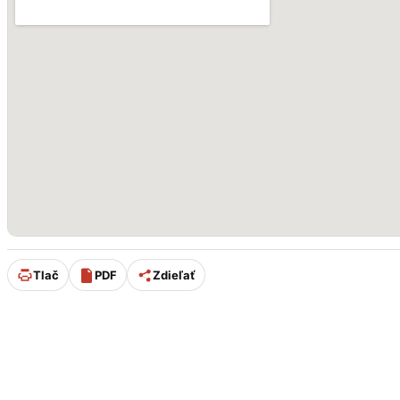
Tlač
PDF
Zdieľať
Úpravu stránky od 11/2025 p