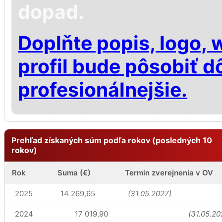
dopad.
Doplňte popis, logo, 
profil bude pôsobiť d
profesionálnejšie.
Prehľad získaných súm podľa rokov (posledných 10
rokov)
Rok
Suma (€)
Termin zverejnenia v OV
2025
14 269,65
(31.05.2027)
2024
17 019,90
(31.05.20