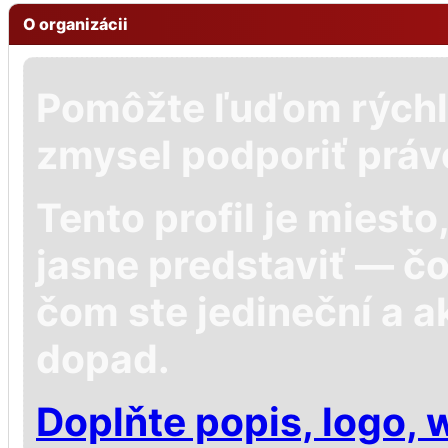
O organizácii
Pomôžte ľuďom rýchl
zmysel podporiť práv
Tento profil je miest
jasne predstaviť — č
čom ste jedineční a a
dopad.
Doplňte popis, logo, 